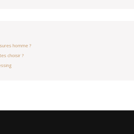
ussures homme ?
es choisir ?
essing