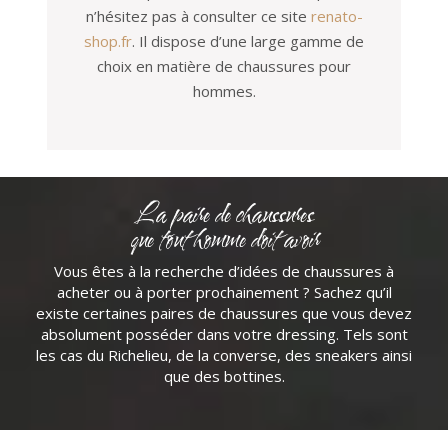
n’hésitez pas à consulter ce site
renato-
shop.fr
. Il dispose d’une large gamme de
choix en matière de chaussures pour
hommes.
La paire de chaussures
que tout homme doit avoir
Vous êtes à la recherche d’idées de chaussures à
acheter ou à porter prochainement ? Sachez qu’il
existe certaines paires de chaussures que vous devez
absolument posséder dans votre dressing. Tels sont
les cas du Richelieu, de la converse, des sneakers ainsi
que des bottines.