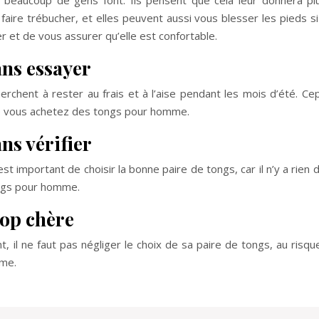
beaucoup de gens font. Ils pensent que cela leur donnera plus
aire trébucher, et elles peuvent aussi vous blesser les pieds 
r et de vous assurer qu’elle est confortable.
ans essayer
rchent à rester au frais et à l’aise pendant les mois d’été. C
sque vous achetez des tongs pour homme.
ns vérifier
est important de choisir la bonne paire de tongs, car il n’y a rien
ongs pour homme.
rop chère
, il ne faut pas négliger le choix de sa paire de tongs, au risq
mme.