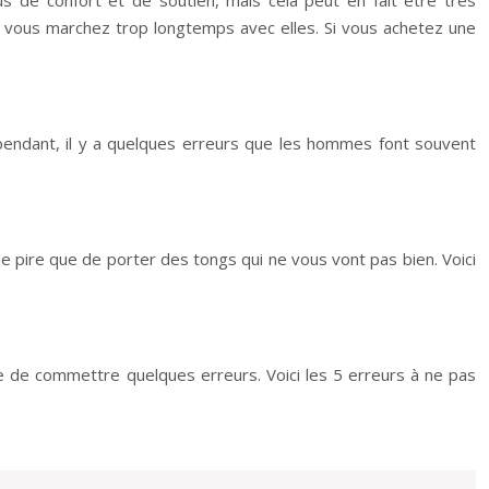
 de confort et de soutien, mais cela peut en fait être très
si vous marchez trop longtemps avec elles. Si vous achetez une
ependant, il y a quelques erreurs que les hommes font souvent
 de pire que de porter des tongs qui ne vous vont pas bien. Voici
ue de commettre quelques erreurs. Voici les 5 erreurs à ne pas